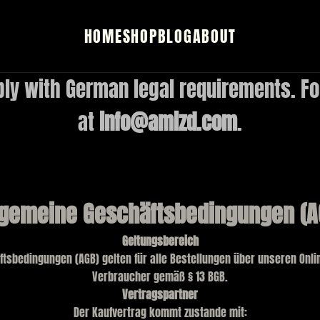
HOME
SHOP
BLOG
ABOUT
ly with German legal requirements. For
at
info@amizd.com
.
lgemeine Geschäftsbedingungen (A
Geltungsbereich
tsbedingungen (AGB) gelten für alle Bestellungen über unseren Onl
Verbraucher gemäß § 13 BGB.
Vertragspartner
Der Kaufvertrag kommt zustande mit: