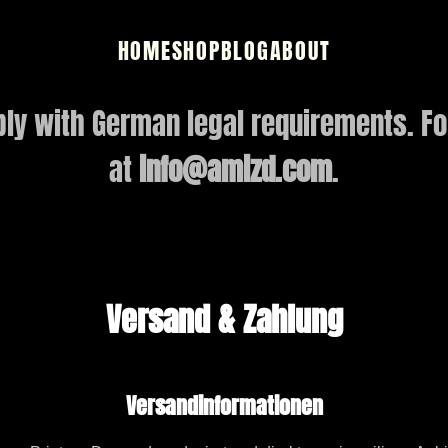
HOME
SHOP
BLOG
ABOUT
ly with German legal requirements. For
at
info@amizd.com
.
Versand & Zahlung
Versandinformationen